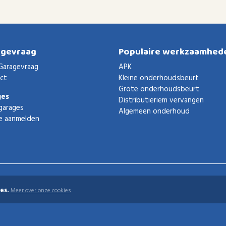
agevraag
Populaire werkzaamhed
Garagevraag
APK
ct
Kleine onderhoudsbeurt
Grote onderhoudsbeurt
ges
Distributieriem vervangen
garages
Algemeen onderhoud
e aanmelden
es.
Meer over onze cookies
uden