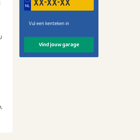
t
Vul een kenteken in
U
Vind jouw garage
l
n,