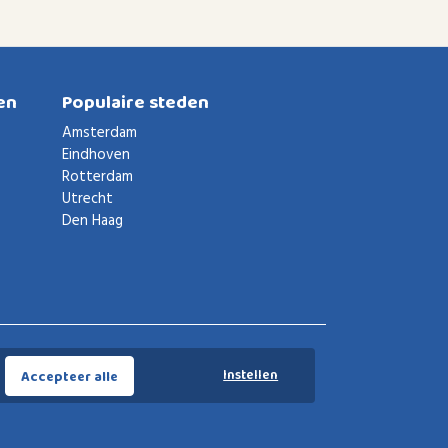
en
Populaire steden
Amsterdam
Eindhoven
Rotterdam
Utrecht
Den Haag
Voorwaarden
Privacybeleid
Privacy instellingen
Instellen
Accepteer alle