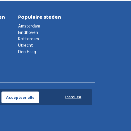
en
Populaire steden
Amsterdam
Eindhoven
Rotterdam
Utrecht
Den Haag
Voorwaarden
Privacybeleid
Privacy instellingen
Instellen
Accepteer alle