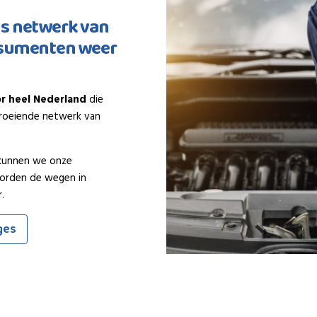
ns netwerk van
nsumenten weer
r heel Nederland
die
lgroeiende netwerk van
 kunnen we onze
worden de wegen in
.
ges