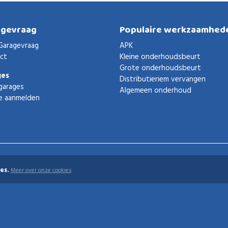
agevraag
Populaire werkzaamhed
Garagevraag
APK
ct
Kleine onderhoudsbeurt
Grote onderhoudsbeurt
ges
Distributieriem vervangen
garages
Algemeen onderhoud
e aanmelden
es.
Meer over onze cookies
uden