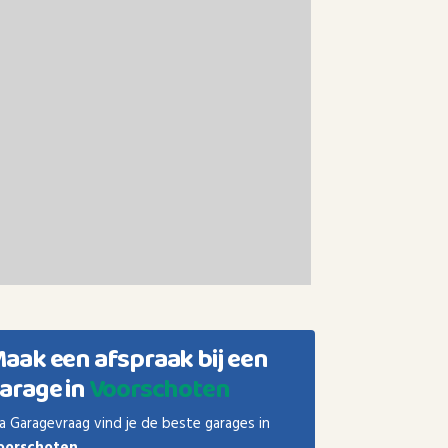
aak een afspraak bij een
arage in
Voorschoten
a Garagevraag vind je de beste garages in