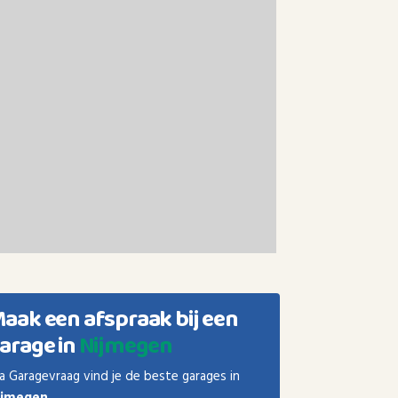
aak een afspraak bij een
arage in
Nijmegen
a Garagevraag vind je de beste garages in