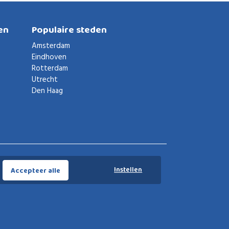
en
Populaire steden
Amsterdam
Eindhoven
Rotterdam
Utrecht
Den Haag
Voorwaarden
Privacybeleid
Privacy instellingen
Instellen
Accepteer alle