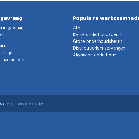
agevraag
Populaire werkzaamhed
Garagevraag
APK
ct
Kleine onderhoudsbeurt
Grote onderhoudsbeurt
ges
Distributieriem vervangen
garages
Algemeen onderhoud
e aanmelden
es.
Meer over onze cookies
uden