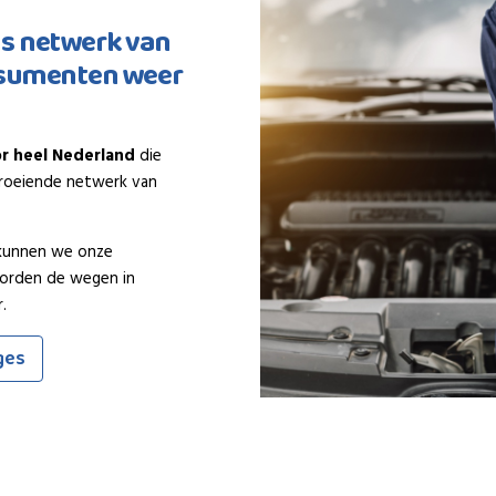
ns netwerk van
nsumenten weer
r heel Nederland
die
lgroeiende netwerk van
 kunnen we onze
worden de wegen in
.
ges