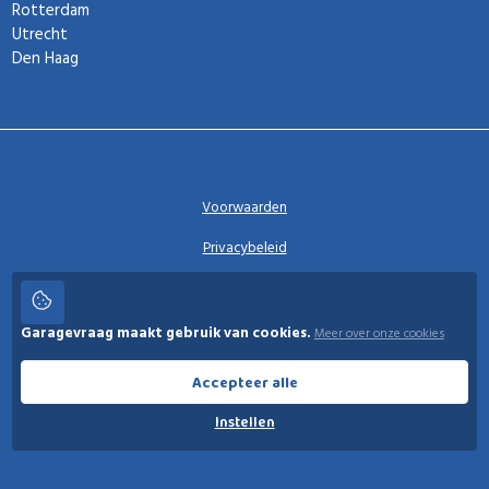
Rotterdam
Utrecht
Den Haag
Voorwaarden
Privacybeleid
Privacy instellingen
Garagevraag maakt gebruik van cookies.
Meer over onze cookies
Garagevraag
Accepteer alle
Instellen
© 2026 Garagevraag - V1.3.5 - Alle rechten voorbehouden