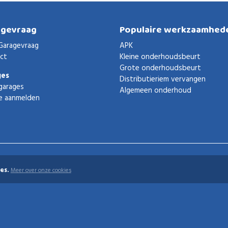
agevraag
Populaire werkzaamhed
Garagevraag
APK
ct
Kleine onderhoudsbeurt
Grote onderhoudsbeurt
ges
Distributieriem vervangen
garages
Algemeen onderhoud
e aanmelden
es.
Meer over onze cookies
uden