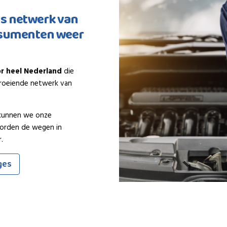
ns netwerk van
nsumenten weer
r heel Nederland
die
lgroeiende netwerk van
 kunnen we onze
worden de wegen in
.
ges