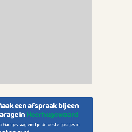
aak een afspraak bij een
arage in
Heerhugowaard
a Garagevraag vind je de beste garages in