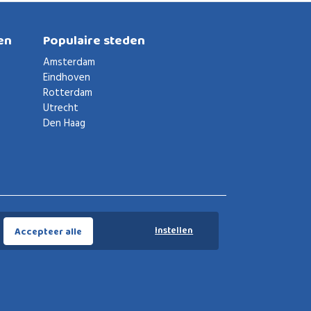
en
Populaire steden
Amsterdam
Eindhoven
Rotterdam
Utrecht
Den Haag
Voorwaarden
Privacybeleid
Privacy instellingen
Instellen
Accepteer alle