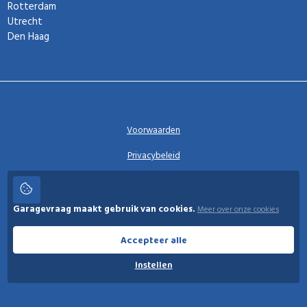
Rotterdam
Utrecht
Den Haag
Voorwaarden
Privacybeleid
Privacy instellingen
Garagevraag maakt gebruik van cookies.
Meer over onze cookies
Garagevraag
Accepteer alle
Instellen
© 2026 Garagevraag - V1.3.5 - Alle rechten voorbehouden