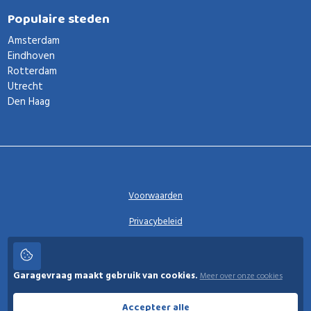
Populaire steden
Amsterdam
Eindhoven
Rotterdam
Utrecht
Den Haag
Voorwaarden
Privacybeleid
Privacy instellingen
Garagevraag maakt gebruik van cookies.
Meer over onze cookies
Garagevraag
Accepteer alle