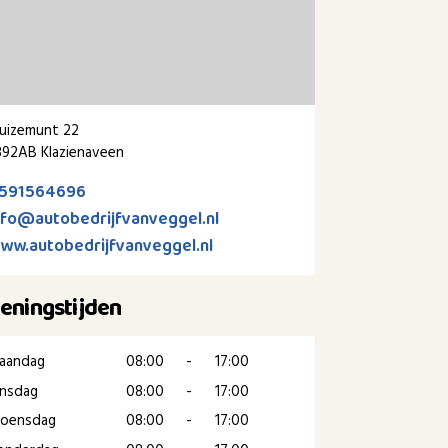
uizemunt 22
892AB Klazienaveen
591564696
nfo@autobedrijfvanveggel.nl
ww.autobedrijfvanveggel.nl
eningstijden
aandag
08:00
-
17:00
insdag
08:00
-
17:00
oensdag
08:00
-
17:00