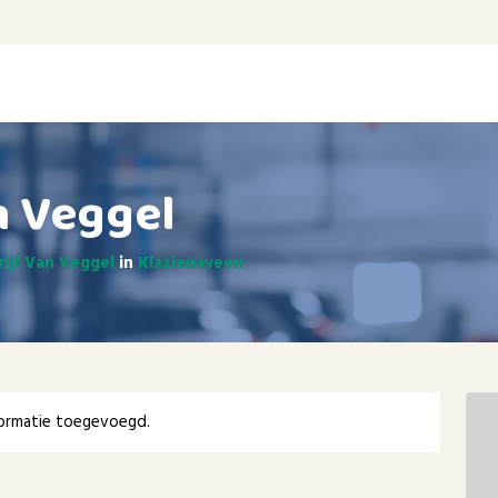
n Veggel
ijf Van Veggel
in
Klazienaveen
ormatie toegevoegd.