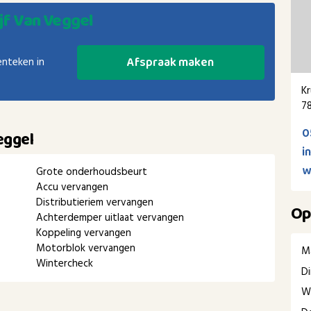
jf Van Veggel
Afspraak maken
enteken in
Kr
7
0
eggel
i
w
Grote onderhoudsbeurt
Accu vervangen
Distributieriem vervangen
Op
Achterdemper uitlaat vervangen
Koppeling vervangen
Motorblok vervangen
M
Wintercheck
D
W