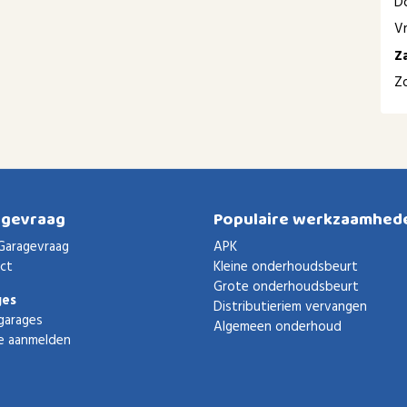
D
Vr
Z
Z
agevraag
Populaire werkzaamhed
Garagevraag
APK
ct
Kleine onderhoudsbeurt
Grote onderhoudsbeurt
ges
Distributieriem vervangen
garages
Algemeen onderhoud
e aanmelden