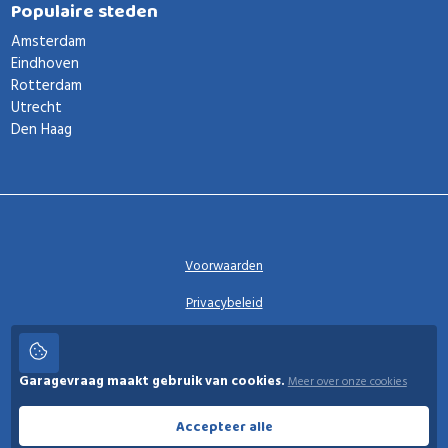
Populaire steden
Amsterdam
Eindhoven
Rotterdam
Utrecht
Den Haag
Voorwaarden
Privacybeleid
Privacy instellingen
Garagevraag maakt gebruik van cookies.
Meer over onze cookies
Garagevraag
Accepteer alle