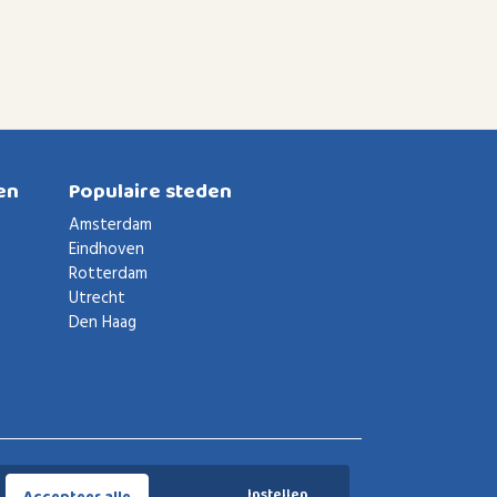
en
Populaire steden
Amsterdam
Eindhoven
Rotterdam
Utrecht
Den Haag
Voorwaarden
Privacybeleid
Privacy instellingen
Instellen
Accepteer alle