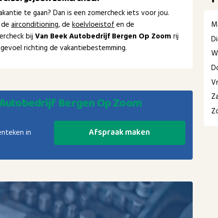
kantie te gaan? Dan is een zomercheck iets voor jou.
M
 de
airconditioning
, de
koelvloeistof
en de
ercheck bij
Van Beek Autobedrijf Bergen Op Zoom
rij
D
ig gevoel richting de vakantiebestemming.
W
D
Vr
Z
Autobedrijf Bergen Op Zoom
Z
Afspraak maken
enteken in