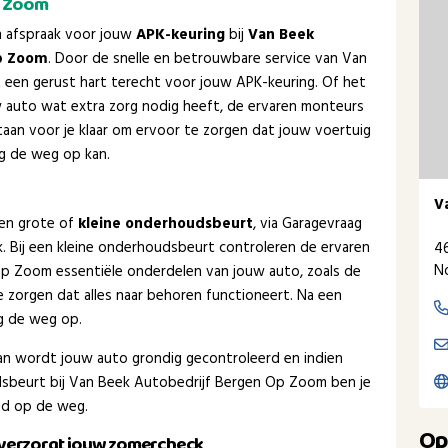
p Zoom
en afspraak voor jouw
APK-keuring
bij
Van Beek
p Zoom
. Door de snelle en betrouwbare service van Van
een gerust hart terecht voor jouw APK-keuring. Of het
ouw auto wat extra zorg nodig heeft, de ervaren monteurs
an voor je klaar om ervoor te zorgen dat jouw voertuig
ig de weg op kan.
V
een grote of
kleine onderhoudsbeurt
, via Garagevraag
ak. Bij een kleine onderhoudsbeurt controleren de ervaren
4
N
p Zoom essentiële onderdelen van jouw auto, zoals de
 zorgen dat alles naar behoren functioneert. Na een
ig de weg op.
dan wordt jouw auto grondig gecontroleerd en indien
sbeurt bij Van Beek Autobedrijf Bergen Op Zoom ben je
eid op de weg.
Op
 verzorgt jouw zomercheck