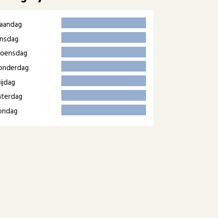
aandag
insdag
oensdag
onderdag
ijdag
aterdag
ondag