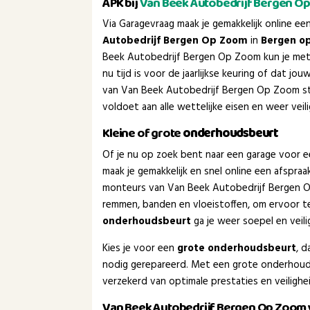
APK bij
Van Beek Autobedrijf Bergen O
Via Garagevraag maak je gemakkelijk online e
Autobedrijf Bergen Op Zoom
in
Bergen o
Beek Autobedrijf Bergen Op Zoom kun je met 
nu tijd is voor de jaarlijkse keuring of dat j
van Van Beek Autobedrijf Bergen Op Zoom sta
voldoet aan alle wettelijke eisen en weer veil
Kleine of grote
onderhoudsbeurt
Of je nu op zoek bent naar een garage voor 
maak je gemakkelijk en snel online een afspra
monteurs van Van Beek Autobedrijf Bergen O
remmen, banden en vloeistoffen, om ervoor te
onderhoudsbeurt
ga je weer soepel en veil
Kies je voor een
grote onderhoudsbeurt
, 
nodig gerepareerd. Met een grote onderhoud
verzekerd van optimale prestaties en veiligh
Van Beek Autobedrijf Bergen Op Zoom