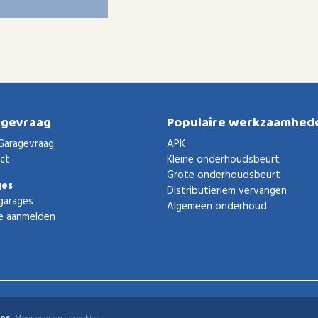
agevraag
Populaire werkzaamhed
Garagevraag
APK
ct
Kleine onderhoudsbeurt
Grote onderhoudsbeurt
ges
Distributieriem vervangen
garages
Algemeen onderhoud
e aanmelden