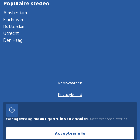
Populaire steden
Amsterdam
Eindhoven
Rotterdam
Utrecht
Den Haag
Voorwaarden
Privacybeleid
Privacy instellingen
Garagevraag maakt gebruik van cookies.
Meer over onze cookies
Garagevraag
Accepteer alle