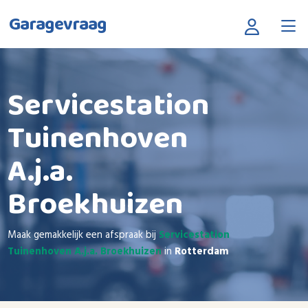
Garagevraag
Servicestation
Tuinenhoven
A.j.a.
Broekhuizen
Maak gemakkelijk een afspraak bij
Servicestation
Tuinenhoven A.j.a. Broekhuizen
in
Rotterdam