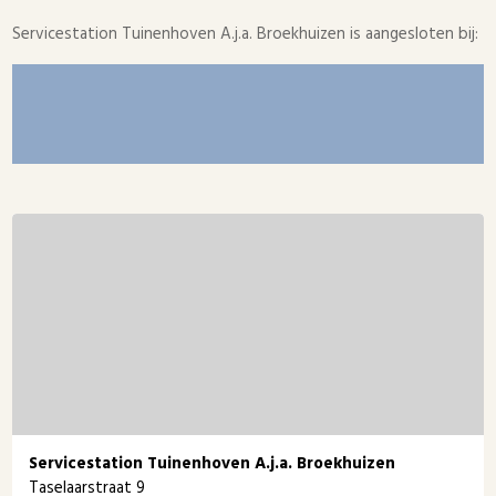
Servicestation Tuinenhoven A.j.a. Broekhuizen is aangesloten bij:
Servicestation Tuinenhoven A.j.a. Broekhuizen
Taselaarstraat 9