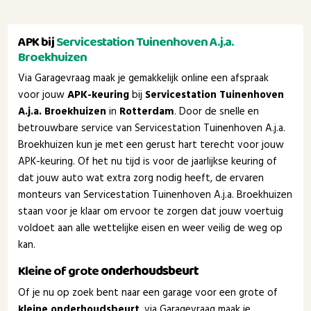
APK bij
Servicestation Tuinenhoven A.j.a.
Broekhuizen
Via Garagevraag maak je gemakkelijk online een afspraak
voor jouw
APK-keuring
bij
Servicestation Tuinenhoven
A.j.a. Broekhuizen
in
Rotterdam
. Door de snelle en
betrouwbare service van Servicestation Tuinenhoven A.j.a.
Broekhuizen kun je met een gerust hart terecht voor jouw
APK-keuring. Of het nu tijd is voor de jaarlijkse keuring of
dat jouw auto wat extra zorg nodig heeft, de ervaren
monteurs van Servicestation Tuinenhoven A.j.a. Broekhuizen
staan voor je klaar om ervoor te zorgen dat jouw voertuig
voldoet aan alle wettelijke eisen en weer veilig de weg op
kan.
Kleine of grote
onderhoudsbeurt
Of je nu op zoek bent naar een garage voor een grote of
kleine onderhoudsbeurt
, via Garagevraag maak je