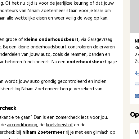
 Of het nu tijd is voor de jaarlijkse keuring of dat jouw
 monteurs van Niham Zoetermeer staan voor je klaar om
n alle wettelijke eisen en weer veilig de weg op kan.
een grote of
kleine onderhoudsbeurt
, via Garagevraag
N
ak. Bij een kleine onderhoudsbeurt controleren de ervaren
Kl
nderdelen van jouw auto, zoals de remmen, banden en
2
Zu
naar behoren functioneert. Na een
onderhoudsbeurt
ga je
dan wordt jouw auto grondig gecontroleerd en indien
sbeurt bij Niham Zoetermeer ben je verzekerd van
ercheck
Op
kantie te gaan? Dan is een zomercheck iets voor jou.
 de
airconditioning
, de
koelvloeistof
en de
M
ercheck bij
Niham Zoetermeer
rij je met een glimlach op