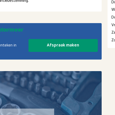
akantiebestemming.
D
W
D
Vr
etermeer
Z
Z
Afspraak maken
enteken in