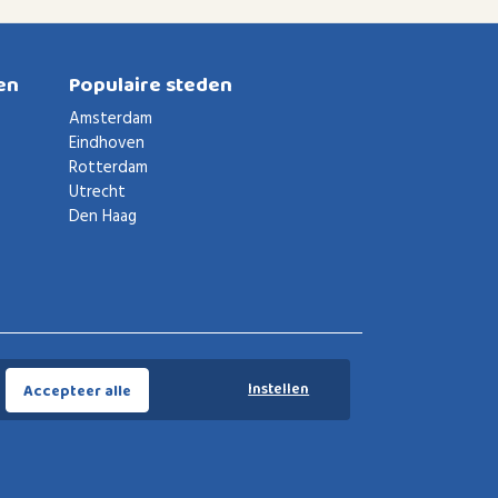
en
Populaire steden
Amsterdam
Eindhoven
Rotterdam
Utrecht
Den Haag
Voorwaarden
Privacybeleid
Privacy instellingen
Instellen
Accepteer alle