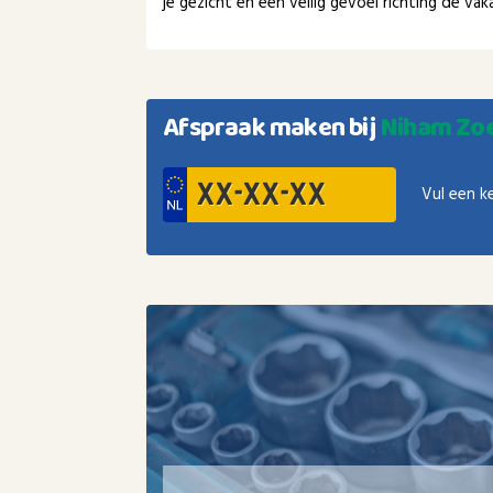
je gezicht en een veilig gevoel richting de v
Afspraak maken bij
Niham Zo
Vul een k