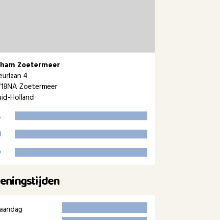
iham Zoetermeer
eurlaan 4
718NA Zoetermeer
id-Holland
eningstijden
aandag