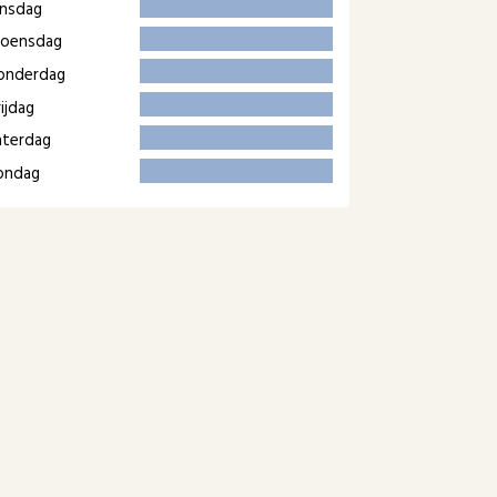
insdag
oensdag
onderdag
ijdag
aterdag
ondag