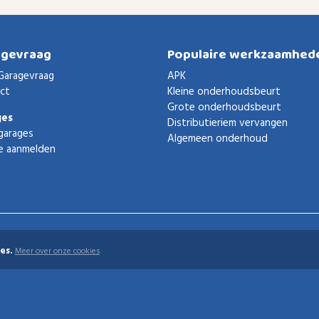
agevraag
Populaire werkzaamhed
Garagevraag
APK
ct
Kleine onderhoudsbeurt
Grote onderhoudsbeurt
ges
Distributieriem vervangen
garages
Algemeen onderhoud
e aanmelden
es.
Meer over onze cookies
uden