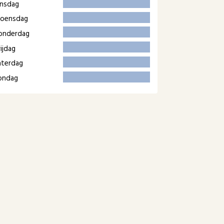
insdag
oensdag
onderdag
ijdag
aterdag
ondag