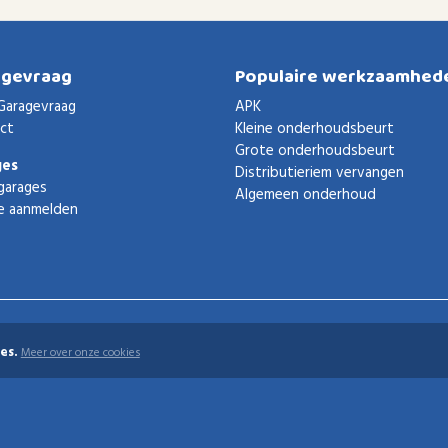
agevraag
Populaire werkzaamhed
Garagevraag
APK
ct
Kleine onderhoudsbeurt
Grote onderhoudsbeurt
ges
Distributieriem vervangen
garages
Algemeen onderhoud
e aanmelden
es.
Meer over onze cookies
uden