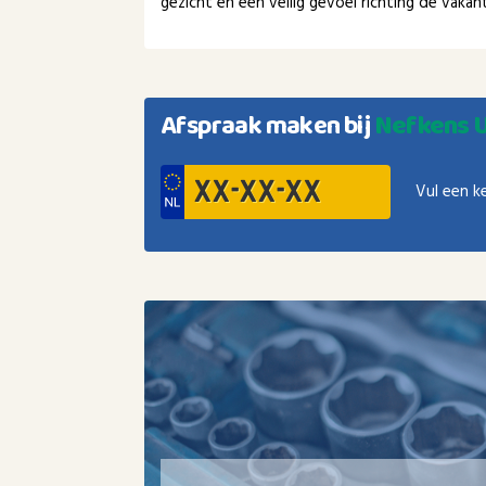
gezicht en een veilig gevoel richting de vaka
Afspraak maken bij
Nefkens 
Vul een k