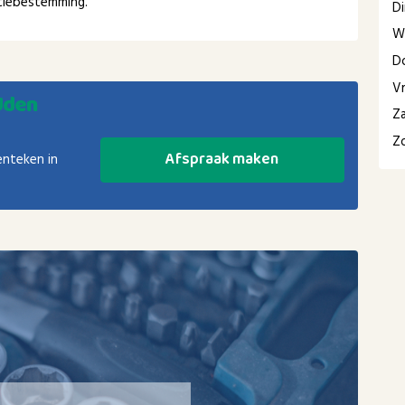
ntiebestemming.
D
W
D
Vr
Uden
Z
Z
Afspraak maken
enteken in