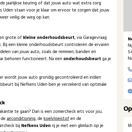
de jaarlijkse keuring of dat jouw auto wat extra zorg
s Uden staan voor je klaar om ervoor te zorgen dat jouw
 weer veilig de weg op kan.
een grote of
kleine onderhoudsbeurt
, via Garagevraag
N
ak. Bij een kleine onderhoudsbeurt controleren de ervaren
Ni
delen van jouw auto, zoals de remmen, banden en
5
N
naar behoren functioneert. Na een
onderhoudsbeurt
ga je
dan wordt jouw auto grondig gecontroleerd en indien
beurt bij Nefkens Uden ben je verzekerd van optimale
ck
Op
kantie te gaan? Dan is een zomercheck iets voor jou.
 de
airconditioning
, de
koelvloeistof
en de
M
ercheck bij
Nefkens Uden
rij je met een glimlach op je