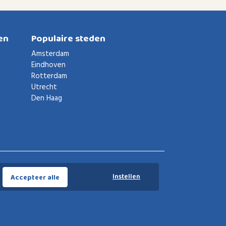
en
Populaire steden
Amsterdam
Eindhoven
Rotterdam
Utrecht
Den Haag
Voorwaarden
Privacybeleid
Privacy instellingen
Instellen
Accepteer alle