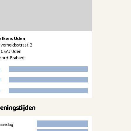
efkens Uden
jverheidsstraat 2
405AJ Uden
oord-Brabant
eningstijden
aandag