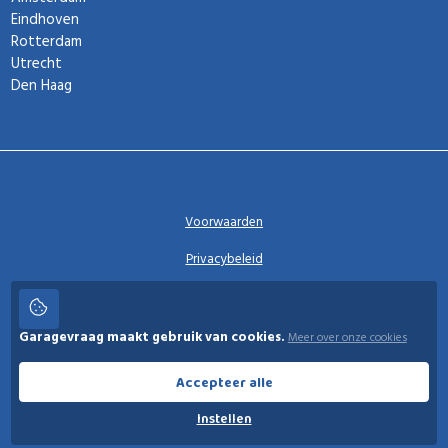
Eindhoven
Rotterdam
Utrecht
Den Haag
Voorwaarden
Privacybeleid
Privacy instellingen
Garagevraag maakt gebruik van cookies.
Meer over onze cookies
Garagevraag
Accepteer alle
Instellen
© 2026 Garagevraag - V1.3.5 - Alle rechten voorbehouden