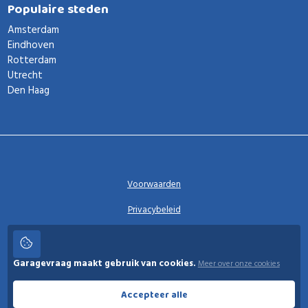
Populaire steden
Amsterdam
Eindhoven
Rotterdam
Utrecht
Den Haag
Voorwaarden
Privacybeleid
Privacy instellingen
Garagevraag maakt gebruik van cookies.
Meer over onze cookies
Garagevraag
Accepteer alle