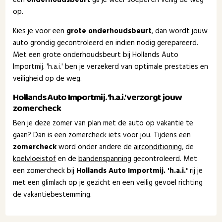
op.
Kies je voor een
grote onderhoudsbeurt
, dan wordt jouw
auto grondig gecontroleerd en indien nodig gerepareerd.
Met een grote onderhoudsbeurt bij Hollands Auto
Importmij. 'h.a.i.' ben je verzekerd van optimale prestaties en
veiligheid op de weg.
Hollands Auto Importmij. 'h.a.i.' verzorgt jouw
zomercheck
Ben je deze zomer van plan met de auto op vakantie te
gaan? Dan is een zomercheck iets voor jou. Tijdens een
zomercheck
word onder andere de
airconditioning
, de
koelvloeistof
en de
bandenspanning
gecontroleerd. Met
een zomercheck bij
Hollands Auto Importmij. 'h.a.i.'
rij je
met een glimlach op je gezicht en een veilig gevoel richting
de vakantiebestemming.