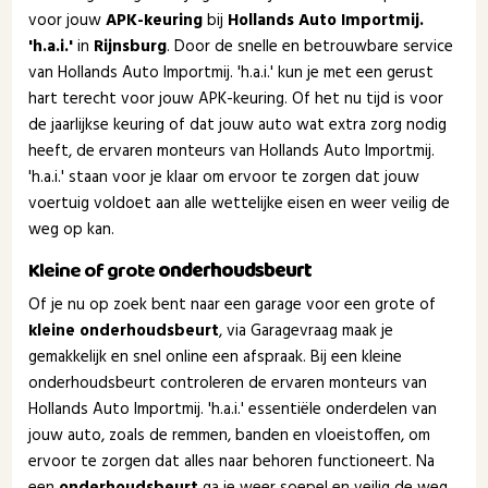
voor jouw
APK-keuring
bij
Hollands Auto Importmij.
'h.a.i.'
in
Rijnsburg
. Door de snelle en betrouwbare service
van Hollands Auto Importmij. 'h.a.i.' kun je met een gerust
hart terecht voor jouw APK-keuring. Of het nu tijd is voor
de jaarlijkse keuring of dat jouw auto wat extra zorg nodig
heeft, de ervaren monteurs van Hollands Auto Importmij.
'h.a.i.' staan voor je klaar om ervoor te zorgen dat jouw
voertuig voldoet aan alle wettelijke eisen en weer veilig de
weg op kan.
Kleine of grote
onderhoudsbeurt
Of je nu op zoek bent naar een garage voor een grote of
kleine onderhoudsbeurt
, via Garagevraag maak je
gemakkelijk en snel online een afspraak. Bij een kleine
onderhoudsbeurt controleren de ervaren monteurs van
Hollands Auto Importmij. 'h.a.i.' essentiële onderdelen van
jouw auto, zoals de remmen, banden en vloeistoffen, om
ervoor te zorgen dat alles naar behoren functioneert. Na
een
onderhoudsbeurt
ga je weer soepel en veilig de weg