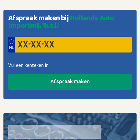
Afspraak maken bij
Hollands Auto
Importmij. 'h.a.i.'
Vul een kenteken in
Afspraak maken