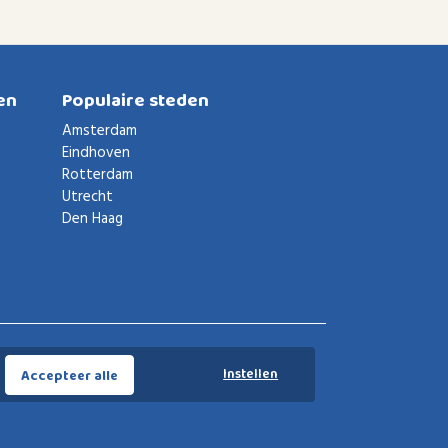
en
Populaire steden
Amsterdam
Eindhoven
Rotterdam
Utrecht
Den Haag
Voorwaarden
Privacybeleid
Privacy instellingen
Instellen
Accepteer alle