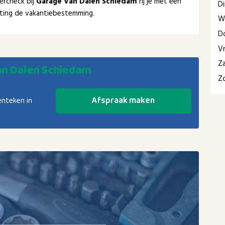
ercheck bij
Garage Van Dalen Schiedam
rij je met een
D
chting de vakantiebestemming.
W
D
Vr
Z
n Dalen Schiedam
Z
Afspraak maken
enteken in