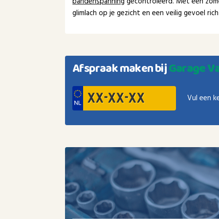
bandenspanning
gecontroleerd. Met een zom
glimlach op je gezicht en een veilig gevoel ri
Afspraak maken bij
Garage Va
Vul een k