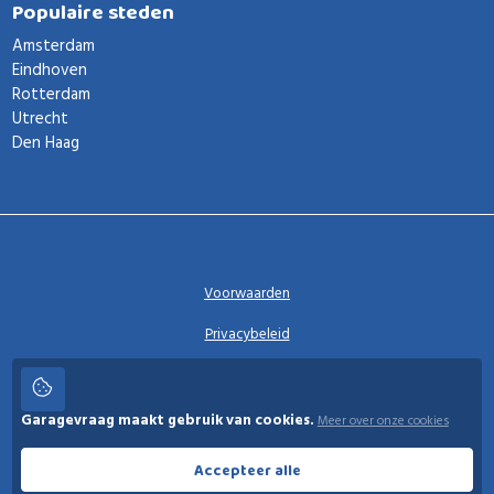
Populaire steden
Amsterdam
Eindhoven
Rotterdam
Utrecht
Den Haag
Voorwaarden
Privacybeleid
Privacy instellingen
Garagevraag maakt gebruik van cookies.
Meer over onze cookies
Garagevraag
Accepteer alle