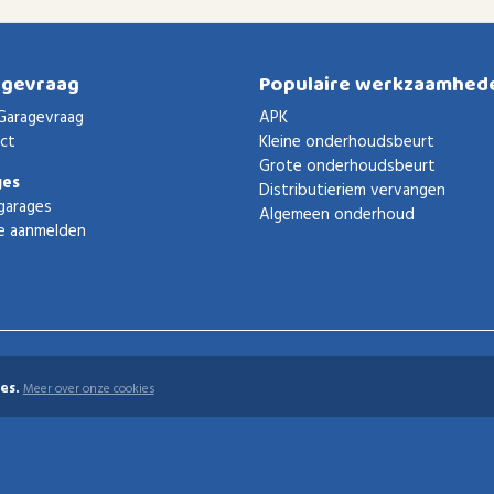
agevraag
Populaire werkzaamhed
Garagevraag
APK
ct
Kleine onderhoudsbeurt
Grote onderhoudsbeurt
ges
Distributieriem vervangen
garages
Algemeen onderhoud
e aanmelden
es.
Meer over onze cookies
uden