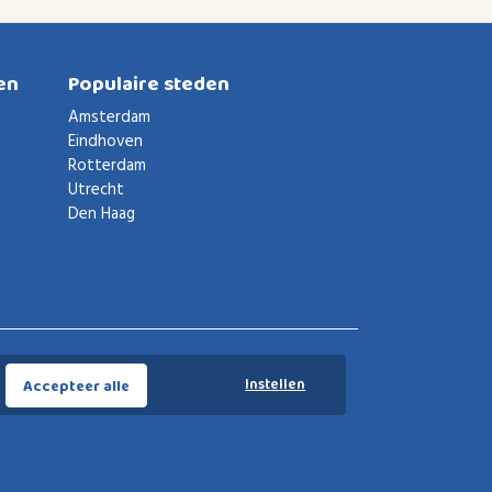
en
Populaire steden
Amsterdam
Eindhoven
Rotterdam
Utrecht
Den Haag
Voorwaarden
Privacybeleid
Privacy instellingen
Instellen
Accepteer alle