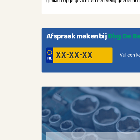
glimlach op je gezicht en een veilig gevoel ri
Afspraak maken bij
Dbg De Be
Vul een k