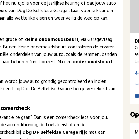
het nu tijd is voor de jaarlijkse keuring of dat jouw auto
urs van Dbg De Belfeldse Garage staan voor je klaar om
n alle wettelijke eisen en weer veilig de weg op kan.
een grote of
kleine onderhoudsbeurt
, via Garagevraag
D
ak. Bij een kleine onderhoudsbeurt controleren de ervaren
Cr
tiële onderdelen van jouw auto, zoals de remmen, banden
59
L
es naar behoren functioneert. Na een
onderhoudsbeurt
dan wordt jouw auto grondig gecontroleerd en indien
beurt bij Dbg De Belfeldse Garage ben je verzekerd van
w zomercheck
Op
kantie te gaan? Dan is een zomercheck iets voor jou.
 de
airconditioning
, de
koelvloeistof
en de
M
ercheck bij
Dbg De Belfeldse Garage
rij je met een