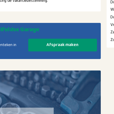
chting de vakantiebestemming.
D
W
D
Vr
lfeldse Garage
Z
Z
Afspraak maken
enteken in