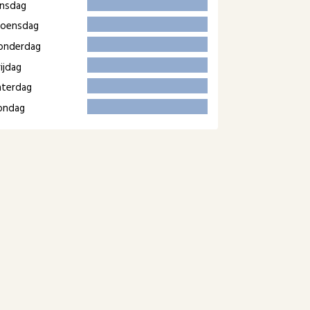
insdag
oensdag
onderdag
ijdag
aterdag
ondag