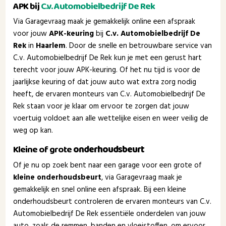
APK bij
C.v. Automobielbedrijf De Rek
Via Garagevraag maak je gemakkelijk online een afspraak
voor jouw
APK-keuring
bij
C.v. Automobielbedrijf De
Rek
in
Haarlem
. Door de snelle en betrouwbare service van
C.v. Automobielbedrijf De Rek kun je met een gerust hart
terecht voor jouw APK-keuring. Of het nu tijd is voor de
jaarlijkse keuring of dat jouw auto wat extra zorg nodig
heeft, de ervaren monteurs van C.v. Automobielbedrijf De
Rek staan voor je klaar om ervoor te zorgen dat jouw
voertuig voldoet aan alle wettelijke eisen en weer veilig de
weg op kan.
Kleine of grote
onderhoudsbeurt
Of je nu op zoek bent naar een garage voor een grote of
kleine onderhoudsbeurt
, via Garagevraag maak je
gemakkelijk en snel online een afspraak. Bij een kleine
onderhoudsbeurt controleren de ervaren monteurs van C.v.
Automobielbedrijf De Rek essentiële onderdelen van jouw
auto, zoals de remmen, banden en vloeistoffen, om ervoor