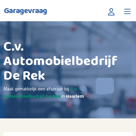
Garagevraag
C.v.
Automobielbedrijf
De Rek
Maak gemakkelijk een afspraak bij
C.v.
Automobielbedrijf De Rek
in
Haarlem