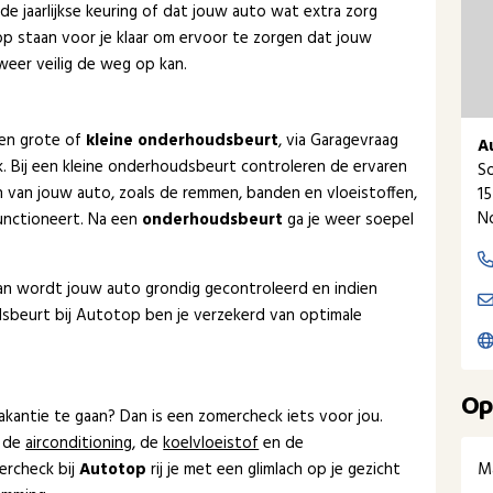
de jaarlijkse keuring of dat jouw auto wat extra zorg
p staan voor je klaar om ervoor te zorgen dat jouw
 weer veilig de weg op kan.
een grote of
kleine onderhoudsbeurt
, via Garagevraag
A
ak. Bij een kleine onderhoudsbeurt controleren de ervaren
So
van jouw auto, zoals de remmen, banden en vloeistoffen,
1
N
unctioneert. Na een
onderhoudsbeurt
ga je weer soepel
dan wordt jouw auto grondig gecontroleerd en indien
sbeurt bij Autotop ben je verzekerd van optimale
Op
kantie te gaan? Dan is een zomercheck iets voor jou.
 de
airconditioning
, de
koelvloeistof
en de
M
ercheck bij
Autotop
rij je met een glimlach op je gezicht