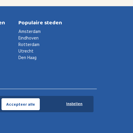
en
Populaire steden
Amsterdam
Eindhoven
Rotterdam
Utrecht
Den Haag
Voorwaarden
Privacybeleid
Privacy instellingen
Instellen
Accepteer alle