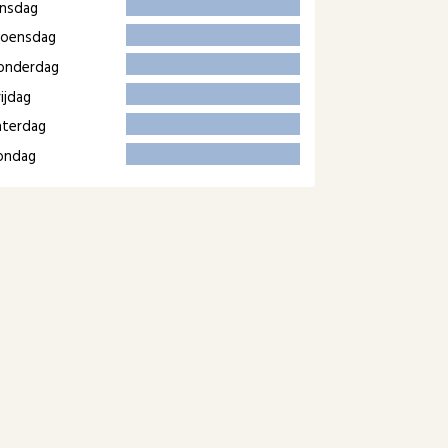
insdag
oensdag
onderdag
ijdag
aterdag
ondag