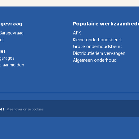
agevraag
Populaire werkzaamhed
Garagevraag
APK
ct
Kleine onderhoudsbeurt
Grote onderhoudsbeurt
ges
Distributieriem vervangen
garages
Algemeen onderhoud
e aanmelden
es.
Meer over onze cookies
uden