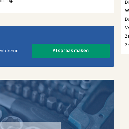
emming.
D
W
D
Vr
Z
Z
Afspraak maken
enteken in