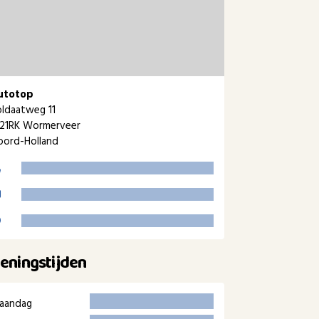
utotop
ldaatweg 11
521RK Wormerveer
oord-Holland
eningstijden
aandag