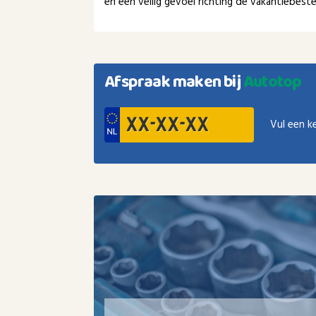
en een veilig gevoel richting de vakantiebest
Afspraak maken bij
Autotop
Vul een k