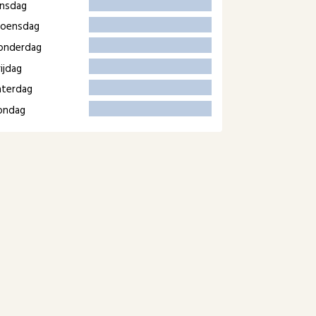
insdag
oensdag
onderdag
ijdag
aterdag
ondag