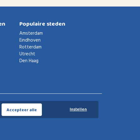
en
Populaire steden
Amsterdam
Eindhoven
Rotterdam
Utrecht
Den Haag
Voorwaarden
Privacybeleid
Privacy instellingen
Instellen
Accepteer alle