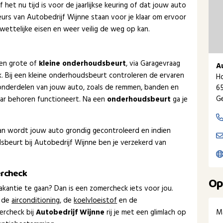
het nu tijd is voor de jaarlijkse keuring of dat jouw auto
urs van Autobedrijf Wijnne staan voor je klaar om ervoor
wettelijke eisen en weer veilig de weg op kan.
een grote of
kleine onderhoudsbeurt
, via Garagevraag
A
ak. Bij een kleine onderhoudsbeurt controleren de ervaren
H
onderdelen van jouw auto, zoals de remmen, banden en
6
Ge
naar behoren functioneert. Na een
onderhoudsbeurt
ga je
dan wordt jouw auto grondig gecontroleerd en indien
beurt bij Autobedrijf Wijnne ben je verzekerd van
ercheck
Op
kantie te gaan? Dan is een zomercheck iets voor jou.
 de
airconditioning
, de
koelvloeistof
en de
M
ercheck bij
Autobedrijf Wijnne
rij je met een glimlach op