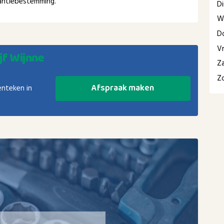
akantiebestemming.
D
W
D
Vr
jf Wijnne
Z
Z
Afspraak maken
enteken in