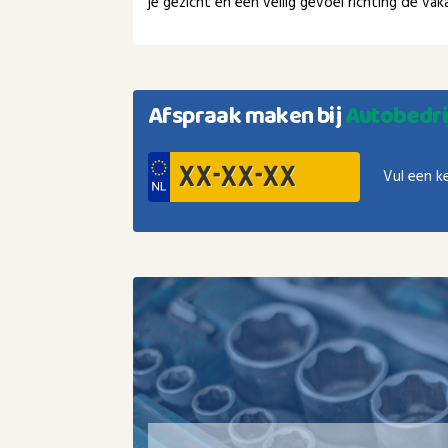
je gezicht en een veilig gevoel richting de v
Afspraak maken bij
Autobedri
Vul een k