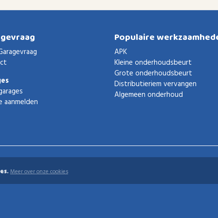
agevraag
Populaire werkzaamhed
Garagevraag
APK
ct
Kleine onderhoudsbeurt
Grote onderhoudsbeurt
ges
Distributieriem vervangen
garages
Algemeen onderhoud
e aanmelden
es.
Meer over onze cookies
uden