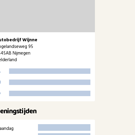
utobedrijf Wijnne
ogelandseweg 95
545AB Nijmegen
lderland
eningstijden
aandag