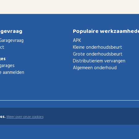
agevraag
Populaire werkzaamhed
Garagevraag
APK
ct
Kleine onderhoudsbeurt
Grote onderhoudsbeurt
ges
Distributieriem vervangen
garages
Algemeen onderhoud
e aanmelden
es.
Meer over onze cookies
uden