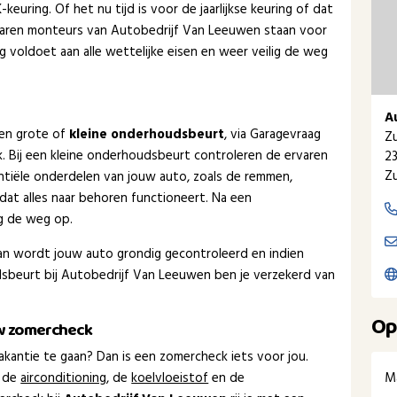
euring. Of het nu tijd is voor de jaarlijkse keuring of dat
varen monteurs van Autobedrijf Van Leeuwen staan voor
g voldoet aan alle wettelijke eisen en weer veilig de weg
A
een grote of
kleine onderhoudsbeurt
, via Garagevraag
Z
ak. Bij een kleine onderhoudsbeurt controleren de ervaren
2
Zu
tiële onderdelen van jouw auto, zoals de remmen,
dat alles naar behoren functioneert. Na een
ig de weg op.
dan wordt jouw auto grondig gecontroleerd en indien
sbeurt bij Autobedrijf Van Leeuwen ben je verzekerd van
Op
uw zomercheck
kantie te gaan? Dan is een zomercheck iets voor jou.
M
 de
airconditioning
, de
koelvloeistof
en de