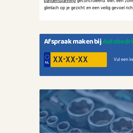
bandenspanning
gecontroleerd. Met een zom
glimlach op je gezicht en een veilig gevoel ri
Afspraak maken bij
Autobedri
Vul een k