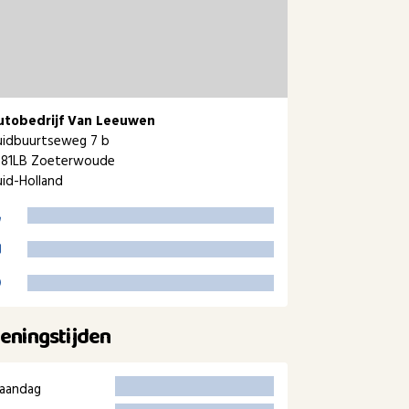
utobedrijf Van Leeuwen
uidbuurtseweg 7 b
381LB Zoeterwoude
id-Holland
eningstijden
aandag