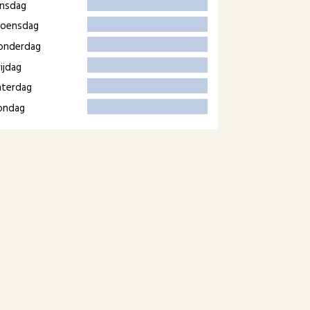
insdag
oensdag
onderdag
ijdag
aterdag
ondag