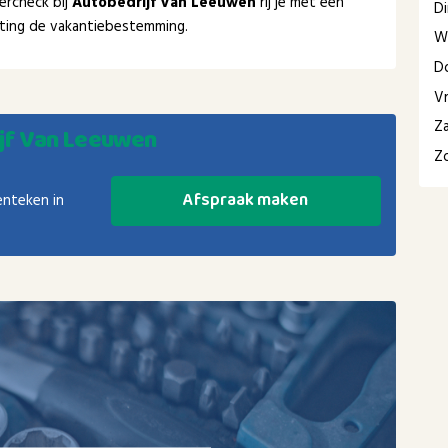
ercheck bij
Autobedrijf Van Leeuwen
rij je met een
D
chting de vakantiebestemming.
W
D
Vr
Z
jf Van Leeuwen
Z
Afspraak maken
enteken in