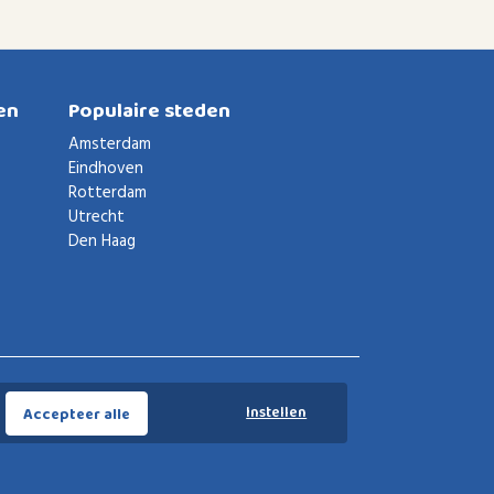
en
Populaire steden
Amsterdam
Eindhoven
Rotterdam
Utrecht
Den Haag
Voorwaarden
Privacybeleid
Privacy instellingen
Instellen
Accepteer alle