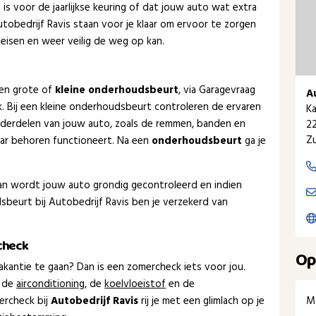
is voor de jaarlijkse keuring of dat jouw auto wat extra
tobedrijf Ravis staan voor je klaar om ervoor te zorgen
 eisen en weer veilig de weg op kan.
een grote of
kleine onderhoudsbeurt
, via Garagevraag
A
ak. Bij een kleine onderhoudsbeurt controleren de ervaren
Ka
nderdelen van jouw auto, zoals de remmen, banden en
22
Zu
naar behoren functioneert. Na een
onderhoudsbeurt
ga je
dan wordt jouw auto grondig gecontroleerd en indien
beurt bij Autobedrijf Ravis ben je verzekerd van
check
Op
kantie te gaan? Dan is een zomercheck iets voor jou.
 de
airconditioning
, de
koelvloeistof
en de
M
ercheck bij
Autobedrijf Ravis
rij je met een glimlach op je