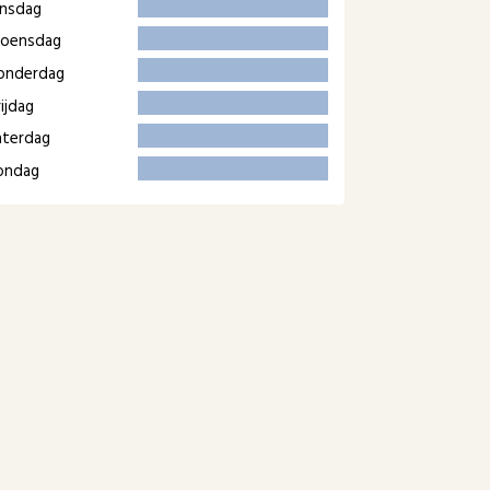
insdag
oensdag
onderdag
ijdag
aterdag
ondag