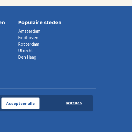
en
Populaire steden
Amsterdam
Eindhoven
Rotterdam
Utrecht
Den Haag
Voorwaarden
Privacybeleid
Privacy instellingen
Instellen
Accepteer alle