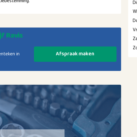
ntiebestemming.
D
W
D
Vr
jf Ravis
Z
Z
Afspraak maken
enteken in