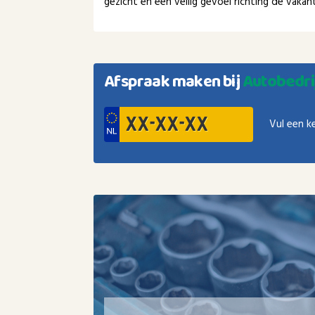
gezicht en een veilig gevoel richting de vaka
Afspraak maken bij
Autobedri
Vul een k