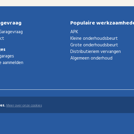
agevraag
Populaire werkzaamhed
Garagevraag
APK
ct
Kleine onderhoudsbeurt
Grote onderhoudsbeurt
ges
Distributieriem vervangen
garages
Algemeen onderhoud
e aanmelden
es.
Meer over onze cookies
uden