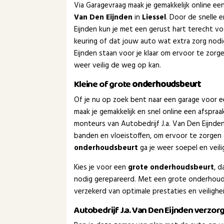
Via Garagevraag maak je gemakkelijk online e
Van Den Eijnden
in
Liessel
. Door de snelle 
Eijnden kun je met een gerust hart terecht voo
keuring of dat jouw auto wat extra zorg nodi
Eijnden staan voor je klaar om ervoor te zorg
weer veilig de weg op kan.
Kleine of grote
onderhoudsbeurt
Of je nu op zoek bent naar een garage voor 
maak je gemakkelijk en snel online een afspra
monteurs van Autobedrijf J.a. Van Den Eijnde
banden en vloeistoffen, om ervoor te zorgen 
onderhoudsbeurt
ga je weer soepel en veil
Kies je voor een
grote onderhoudsbeurt
, 
nodig gerepareerd. Met een grote onderhoudsb
verzekerd van optimale prestaties en veiligh
Autobedrijf J.a. Van Den Eijnden verzo