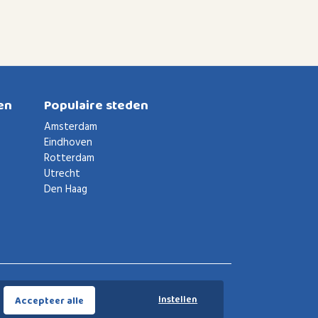
en
Populaire steden
Amsterdam
Eindhoven
Rotterdam
Utrecht
Den Haag
Voorwaarden
Privacybeleid
Privacy instellingen
Instellen
Accepteer alle