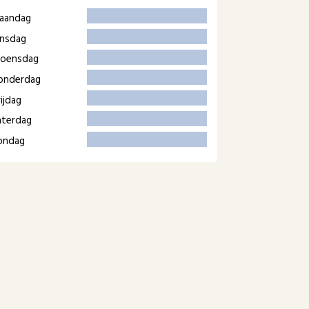
aandag
insdag
oensdag
onderdag
ijdag
aterdag
ondag