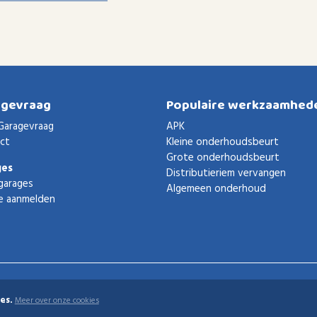
agevraag
Populaire werkzaamhed
Garagevraag
APK
ct
Kleine onderhoudsbeurt
Grote onderhoudsbeurt
ges
Distributieriem vervangen
garages
Algemeen onderhoud
e aanmelden
es.
Meer over onze cookies
uden