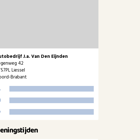
utobedrijf J.a. Van Den Eijnden
egenweg 42
57PL Liessel
oord-Brabant
eningstijden