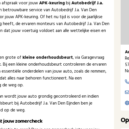
en afspraak voor jouw
APK-keuring
bij
Autobedrijf J.a.
en betrouwbare service van Autobedrijf J.a. Van Den
r jouw APK-keuring. Of het nu tijd is voor de jaarlijkse
g heeft, de ervaren monteurs van Autobedrijf J.a. Van Den
en dat jouw voertuig voldoet aan alle wettelijke eisen en
A
een grote of
kleine onderhoudsbeurt
, via Garagevraag
R
ak. Bij een kleine onderhoudsbeurt controleren de ervaren
57
N
n essentiële onderdelen van jouw auto, zoals de remmen,
dat alles naar behoren functioneert. Na een
ig de weg op.
dan wordt jouw auto grondig gecontroleerd en indien
eurt bij Autobedrijf J.a. Van Den Eijnden ben je
eid op de weg.
Op
rgt jouw zomercheck