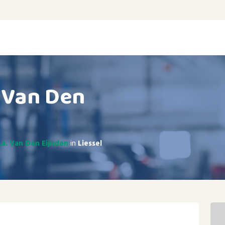
. Van Den
.a. Van Den Eijnden
in
Liessel