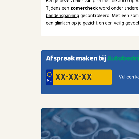
Ben je deze zomer van plan met de auto op va
Tijdens een
zomercheck
word onder andere
bandenspanning
gecontroleerd. Met een zom
een glimlach op je gezicht en een veilig gevo
Afspraak maken bij
Autobedrij
Vul een k