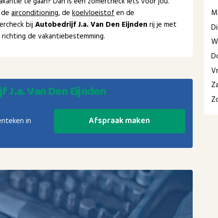
kantie te gaan? Dan is een zomercheck iets voor jou.
M
 de
airconditioning
, de
koelvloeistof
en de
ercheck bij
Autobedrijf J.a. Van Den Eijnden
rij je met
D
el richting de vakantiebestemming.
W
D
Vr
Z
f J.a. Van Den Eijnden
Z
Afspraak maken
enteken in