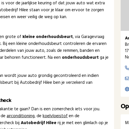
is voor de jaarlijkse keuring of dat jouw auto wat extra
tobedrijf Hilee staan voor je klaar om ervoor te zorgen
 eisen en weer veilig de weg op kan.
een grote of
kleine onderhoudsbeurt
, via Garagevraag
A
ak. Bij een kleine onderhoudsbeurt controleren de ervaren
Br
nderdelen van jouw auto, zoals de remmen, banden en
1
N
naar behoren functioneert. Na een
onderhoudsbeurt
ga je
dan wordt jouw auto grondig gecontroleerd en indien
beurt bij Autobedrijf Hilee ben je verzekerd van
check
Op
kantie te gaan? Dan is een zomercheck iets voor jou.
 de
airconditioning
, de
koelvloeistof
en de
M
ercheck bij
Autobedrijf Hilee
rij je met een glimlach op je