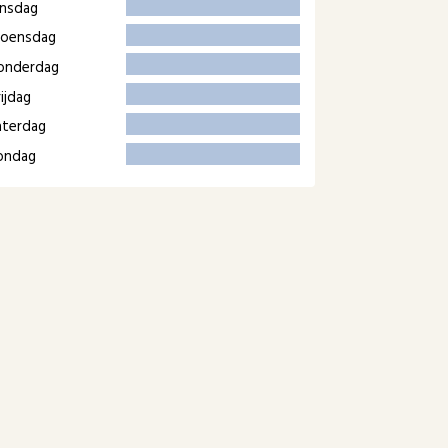
insdag
oensdag
onderdag
ijdag
aterdag
ondag