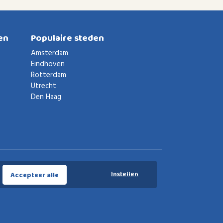
en
Populaire steden
Amsterdam
Eindhoven
Rotterdam
Utrecht
Den Haag
Voorwaarden
Privacybeleid
Privacy instellingen
Instellen
Accepteer alle