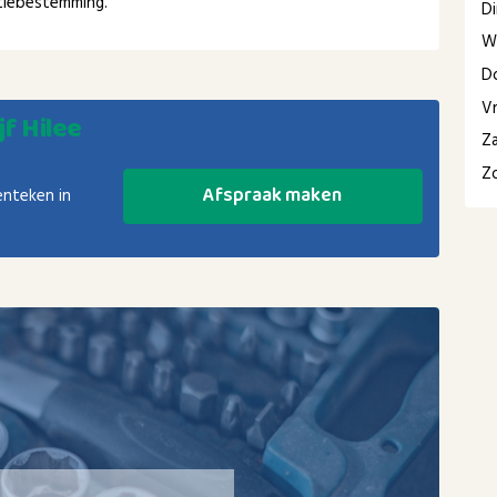
ntiebestemming.
D
W
D
Vr
jf Hilee
Z
Z
Afspraak maken
enteken in