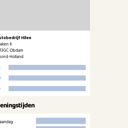
utobedrijf Hilee
aken 6
713GC Obdam
oord-Holland
eningstijden
aandag