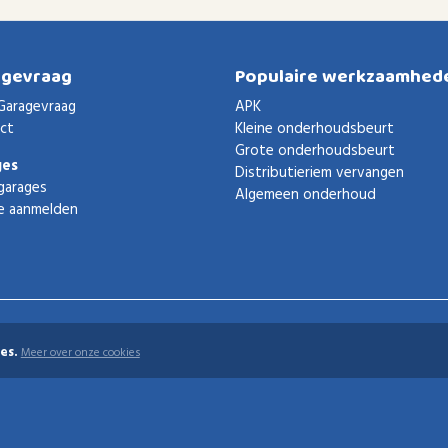
agevraag
Populaire werkzaamhed
Garagevraag
APK
ct
Kleine onderhoudsbeurt
Grote onderhoudsbeurt
ges
Distributieriem vervangen
garages
Algemeen onderhoud
e aanmelden
es.
Meer over onze cookies
uden