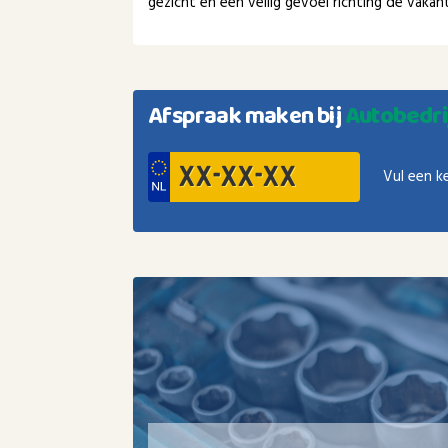
gezicht en een veilig gevoel richting de vaka
Afspraak maken bij
Autobedri
Vul een k