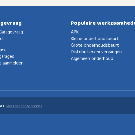
agevraag
Populaire werkzaamhed
Garagevraag
APK
ct
Kleine onderhoudsbeurt
Grote onderhoudsbeurt
ges
Distributieriem vervangen
garages
Algemeen onderhoud
e aanmelden
es.
Meer over onze cookies
uden