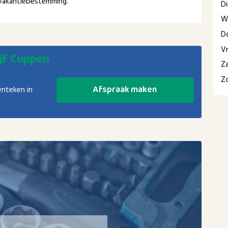
e vakantiebestemming.
D
W
D
Vr
jf Cuppen
Z
Z
Afspraak maken
enteken in