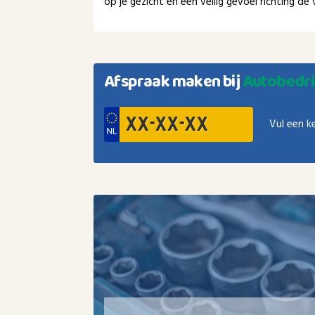
op je gezicht en een veilig gevoel richting d
Afspraak maken bij
Autobedri
Vul een k