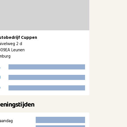
utobedrijf Cuppen
ivelweg 2 d
809EA Leunen
imburg
eningstijden
aandag