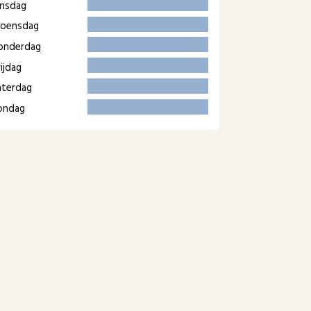
insdag
oensdag
onderdag
ijdag
aterdag
ondag