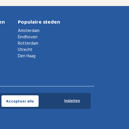
en
Populaire steden
Amsterdam
Eindhoven
Rotterdam
Utrecht
Den Haag
Voorwaarden
Privacybeleid
Privacy instellingen
Instellen
Accepteer alle