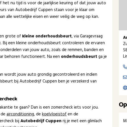
het nu tijd is voor de jaarlijkse keuring of dat jouw auto
urs van Autobedrijf Cuppen staan voor je klaar om
n alle wettelijke eisen en weer veilig de weg op kan.
een grote of
kleine onderhoudsbeurt
, via Garagevraag
A
ak. Bij een kleine onderhoudsbeurt controleren de ervaren
Zu
 onderdelen van jouw auto, zoals de remmen, banden en
5
L
naar behoren functioneert. Na een
onderhoudsbeurt
ga je
dan wordt jouw auto grondig gecontroleerd en indien
beurt bij Autobedrijf Cuppen ben je verzekerd van
mercheck
Op
kantie te gaan? Dan is een zomercheck iets voor jou.
 de
airconditioning
, de
koelvloeistof
en de
M
ercheck bij
Autobedrijf Cuppen
rij je met een glimlach