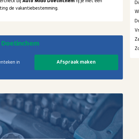
ercheck bij
Auto Mido Doetinchem
rij je met een
D
chting de vakantiebestemming.
W
D
Vr
Z
o Doetinchem
Z
Afspraak maken
enteken in