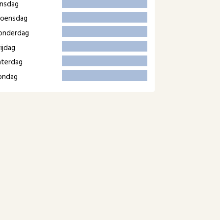
insdag
oensdag
onderdag
ijdag
aterdag
ondag