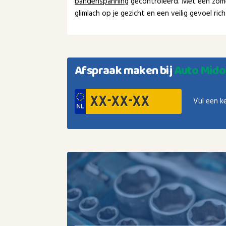
bandenspanning
gecontroleerd. Met een zom
glimlach op je gezicht en een veilig gevoel ri
Afspraak maken bij
Auto Mid
Vul een k