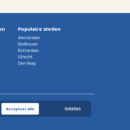
en
Populaire steden
Amsterdam
Eindhoven
Rotterdam
Utrecht
Den Haag
Voorwaarden
Privacybeleid
Privacy instellingen
Instellen
Accepteer alle