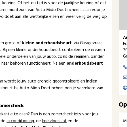
euring. Of het nu tijd is voor de jaarlijkse keuring of dat
rvaren monteurs van Auto Mido Doetinchem staan voor je
oldoet aan alle wettelijke eisen en weer veilig de weg op
A
een grote of
kleine onderhoudsbeurt
, via Garagevraag
Ed
ak. Bij een kleine onderhoudsbeurt controleren de ervaren
7
Ge
le onderdelen van jouw auto, zoals de remmen, banden
es naar behoren functioneert. Na een
onderhoudsbeurt
dan wordt jouw auto grondig gecontroleerd en indien
sbeurt bij Auto Mido Doetinchem ben je verzekerd van
Op
zomercheck
kantie te gaan? Dan is een zomercheck iets voor jou.
M
 de
airconditioning
, de
koelvloeistof
en de