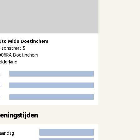
uto Mido Doetinchem
isonstraat 5
006RA Doetinchem
lderland
eningstijden
aandag