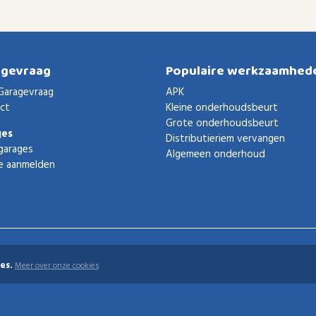
agevraag
Populaire werkzaamhed
Garagevraag
APK
ct
Kleine onderhoudsbeurt
Grote onderhoudsbeurt
ges
Distributieriem vervangen
garages
Algemeen onderhoud
e aanmelden
es.
Meer over onze cookies
uden