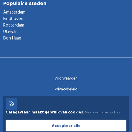
Populaire steden
Amsterdam
Eindhoven
Rotterdam
Utrecht
Den Haag
Voorwaarden
Privacybeleid
Privacy instellingen
Garagevraag maakt gebruik van cookies.
Meer over onze cookies
Garagevraag
Accepteer alle